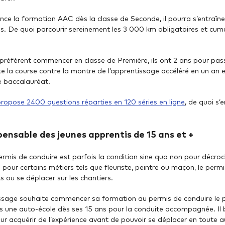
nce la formation AAC dès la classe de Seconde, il pourra s’entraîne
ns. De quoi parcourir sereinement les 3 000 km obligatoires et cu
 préfèrent commencer en classe de Première, ils ont 2 ans pour pass
te la course contre la montre de l’apprentissage accéléré en un an 
e baccalauréat.
opose 2400 questions réparties en 120 séries en ligne
, de quoi s’
spensable des jeunes apprentis de 15 ans et +
ermis de conduire est parfois la condition sine qua non pour décro
pour certains métiers tels que fleuriste, peintre ou maçon, le permi
nts ou se déplacer sur les chantiers.
ssage souhaite commencer sa formation au permis de conduire le plu
ns une auto-école dès ses 15 ans pour la conduite accompagnée. Il b
r acquérir de l’expérience avant de pouvoir se déplacer en toute 