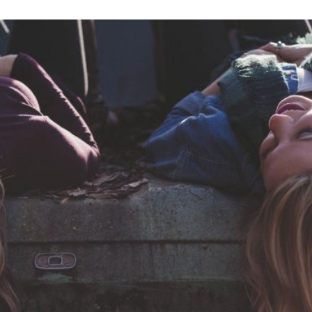
it code moto (40 questions)
Code NEPH, à l’aide !
permis moto avec le CPF
Le code en candidat libre
de permis moto
Passer le code avec La Poste
permis moto en 5 étapes
En combien de temps obtenir 
?
héorique Moto (ETM)
Combien coûte le Code de la ro
rmis moto
Les démarches pour passer so
passer le Code pour le permis
Passer son Code de la route à 1
onseils Moto
Le meilleur âge pour préparer 
Tous nos conseils Auto