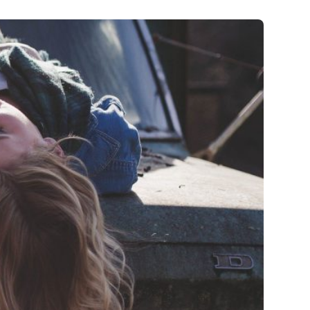
Combien coûte le permis bateau ?
Les modalités pour passer le permis
bateau
Toutes les questions sur le permis bateau
mon permis
Les différents types de permis bateau
ute ?
La meilleure période pour passer son
permis bateau
n Code
Tous nos conseils Bateau
5 ans
le Code