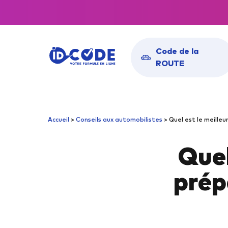
Code de la
ROUTE
Toutes nos solutions
PAC
Accueil
>
Conseils aux automobilistes
>
Quel est le meilleu
pour obtenir votre
Codes Rou
Quel
examen du premier coup
Codes Rou
Codes Rou
prép
Codes Rous
CON