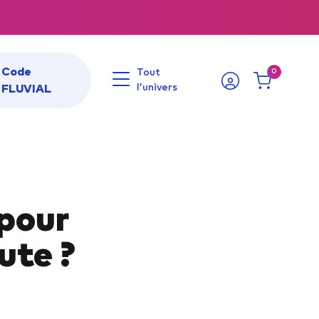
Code
Tout
0
l’univers
FLUVIAL
LIVRE DE CODE
Livre code Auto – ETG
 pour
Livre code Moto – ETM
Livre code Côtier
ute ?
Livre code Fluvial
CONSEILS BATEAU