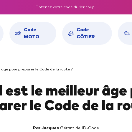
Obtenez votre code du 1er coup !
Code
Code
MOTO
CÔTIER
KS RÉUSSITE ROUSSEAU
CODE EN LIGNE
r âge pour préparer le Code de la route ?
sseau Auto
Pass Rousseau Auto
 est le meilleur âge
sseau Moto
Pass Rousseau Moto
sseau Côtier
Pass Rousseau Côtier
arer le Code de la ro
seau Fluvial
Pass Rousseau Fluvial
Par Jacques
Gérant de ID-Code
SEILS MOTO
CONSEILS AUTO