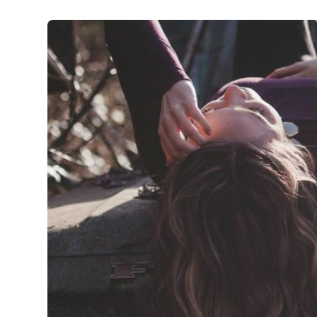
Test gratu
Passer le 
Les types 
Avoir son 
Épreuve T
Prix du pe
Faut-il re
moto ?
Tous nos c