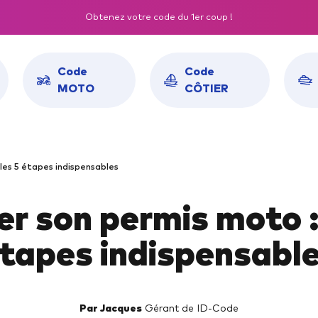
Obtenez votre code du 1er coup !
Code
Code
MOTO
CÔTIER
KS RÉUSSITE ROUSSEAU
CODE EN LIGNE
les 5 étapes indispensables
sseau Auto
Pass Rousseau Auto
r son permis moto :
sseau Moto
Pass Rousseau Moto
sseau Côtier
Pass Rousseau Côtier
tapes indispensabl
seau Fluvial
Pass Rousseau Fluvial
Par Jacques
Gérant de ID-Code
SEILS MOTO
CONSEILS AUTO