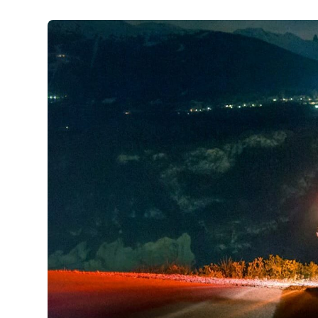
Test gratu
Passer le 
Les types 
Avoir son 
Épreuve T
Prix du pe
Faut-il re
moto ?
Tous nos c