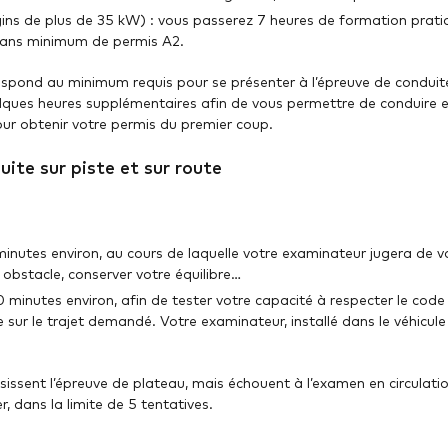
gins de plus de 35 kW) : vous passerez 7 heures de formation pratiq
 2 ans minimum de permis A2.
spond au minimum requis pour se présenter à l’épreuve de conduite
ques heures supplémentaires afin de vous permettre de conduire en
our obtenir votre permis du premier coup.
uite sur piste et sur route
:
minutes environ, au cours de laquelle votre examinateur jugera de v
n obstacle, conserver votre équilibre…
0 minutes environ, afin de tester votre capacité à respecter le code 
 sur le trajet demandé. Votre examinateur, installé dans le véhicul
ssissent l’épreuve de plateau, mais échouent à l’examen en circulation
, dans la limite de 5 tentatives.