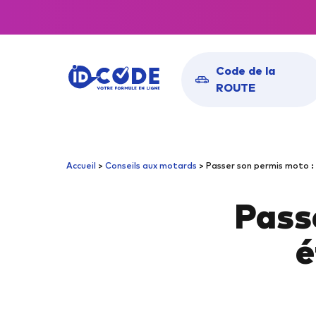
Code de la
ROUTE
Toutes nos solutions
PAC
Accueil
>
Conseils aux motards
>
Passer son permis moto : 
pour obtenir votre
Codes Rou
Passe
examen du premier coup
Codes Rou
Codes Rou
é
Codes Rous
CON