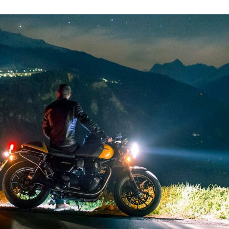
it code moto (40 questions)
Code NEPH, à l’aide !
permis moto avec le CPF
Le code en candidat libre
de permis moto
Passer le code avec La Poste
permis moto en 5 étapes
En combien de temps obtenir 
?
héorique Moto (ETM)
Combien coûte le Code de la ro
rmis moto
Les démarches pour passer so
passer le Code pour le permis
Passer son Code de la route à 1
onseils Moto
Le meilleur âge pour préparer 
Tous nos conseils Auto