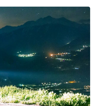
Combien coûte le permis bateau ?
Les modalités pour passer le permis
bateau
Toutes les questions sur le permis bateau
mon permis
Les différents types de permis bateau
ute ?
La meilleure période pour passer son
permis bateau
n Code
Tous nos conseils Bateau
5 ans
le Code