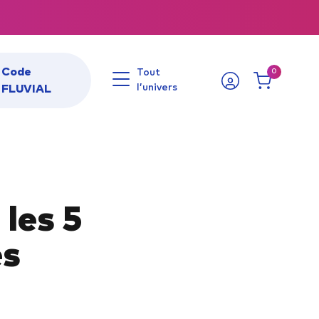
Code
Tout
0
l’univers
FLUVIAL
LIVRE DE CODE
Livre code Auto – ETG
 les 5
Livre code Moto – ETM
Livre code Côtier
es
Livre code Fluvial
CONSEILS BATEAU