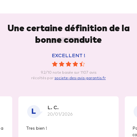
Une certaine définition de la
bonne conduite
EXCELLENT !
9.2/10 note basée sur 1107 avis
récoltés par
societe-des-avis-garantis.fr
L. C.
L
20/01/2026
 a
Tres bien !
Pa
co