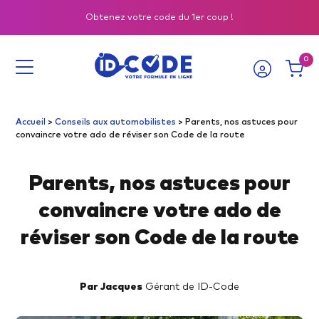
Obtenez votre code du 1er coup !
0
Accueil
>
Conseils aux automobilistes
>
Parents, nos astuces pour
convaincre votre ado de réviser son Code de la route
Toutes
nos
Parents, nos astuces pour
solutions
convaincre votre ado de
pour
obtenir
réviser son Code de la route
votre
examen
Par Jacques
Gérant de ID-Code
du
premier